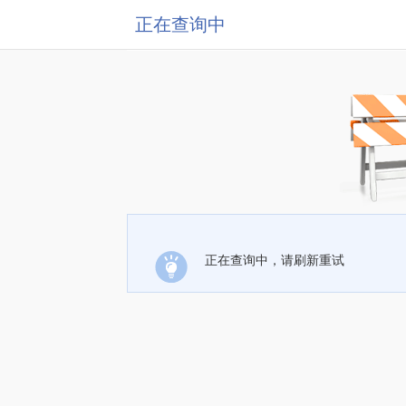
正在查询中
正在查询中，请刷新重试