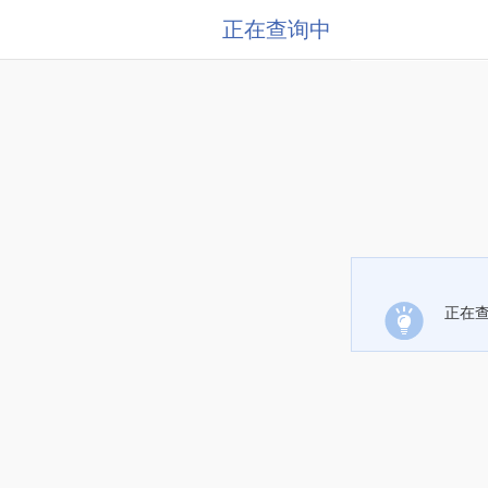
正在查询中
正在