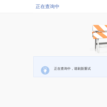
正在查询中
正在查询中，请刷新重试